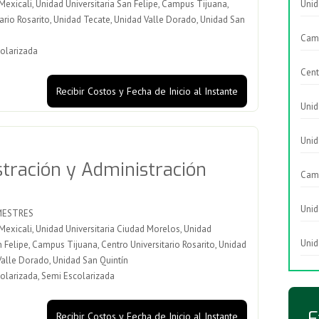
xicali, Unidad Universitaria San Felipe, Campus Tijuana,
Unid
ario Rosarito, Unidad Tecate, Unidad Valle Dorado, Unidad San
Cam
olarizada
Cent
Recibir Costos y Fecha de Inicio al Instante
Unid
Unid
tración y Administración
Cam
Unid
MESTRES
xicali, Unidad Universitaria Ciudad Morelos, Unidad
Unid
n Felipe, Campus Tijuana, Centro Universitario Rosarito, Unidad
Valle Dorado, Unidad San Quintín
olarizada, Semi Escolarizada
F
Recibir Costos y Fecha de Inicio al Instante