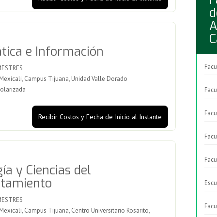
d
A
C
tica e Información
Facu
MESTRES
xicali, Campus Tijuana, Unidad Valle Dorado
olarizada
Facu
Facu
Recibir Costos y Fecha de Inicio al Instante
Facu
Facu
ía y Ciencias del
tamiento
Escu
MESTRES
Facu
xicali, Campus Tijuana, Centro Universitario Rosarito,