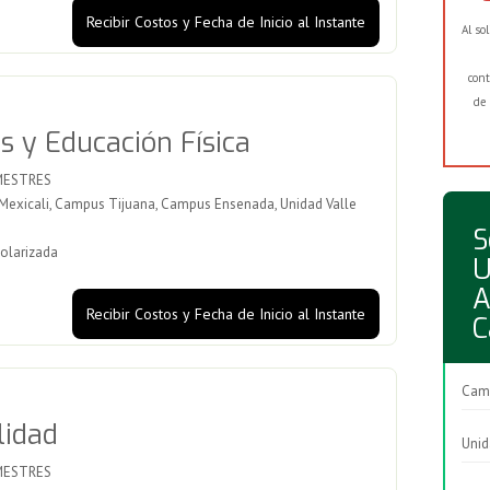
Recibir Costos y Fecha de Inicio al Instante
Al so
cont
de 
s y Educación Física
MESTRES
xicali, Campus Tijuana, Campus Ensenada, Unidad Valle
S
olarizada
U
A
Recibir Costos y Fecha de Inicio al Instante
C
Camp
lidad
Unid
MESTRES