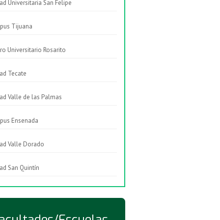
ad Universitaria San Felipe
pus Tijuana
ro Universitario Rosarito
ad Tecate
ad Valle de las Palmas
pus Ensenada
ad Valle Dorado
ad San Quintín
acultades/Escuelas