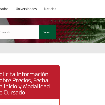
mados
Universidades
Noticias
Search
olicita Información
obre Precios, Fecha
e Inicio y Modalidad
e Cursado