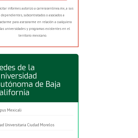
licitar informes autorizo a carrerasenlinea.mx, a sus
dependientes, subcontratados o asociados a
actarme para asesorarme en relación a cualquiera
las universidades y programas existentes en el
territorio mexicano.
edes de la
niversidad
utónoma de Baja
alifornia
us Mexicali
ad Universitaria Ciudad Morelos