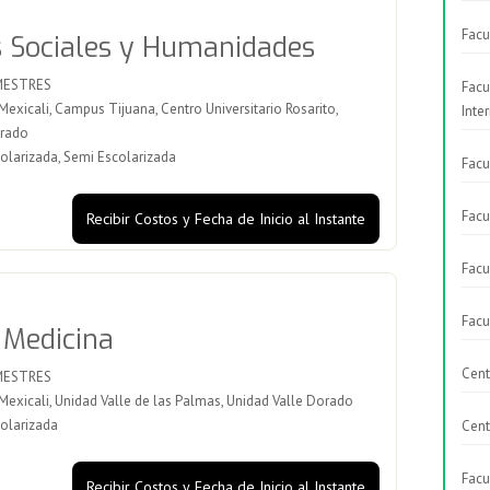
Facu
s Sociales y Humanidades
MESTRES
Facu
xicali, Campus Tijuana, Centro Universitario Rosarito,
Inte
orado
olarizada, Semi Escolarizada
Facu
Facu
Recibir Costos y Fecha de Inicio al Instante
Facu
Facu
 Medicina
Cent
MESTRES
xicali, Unidad Valle de las Palmas, Unidad Valle Dorado
olarizada
Cent
Facu
Recibir Costos y Fecha de Inicio al Instante