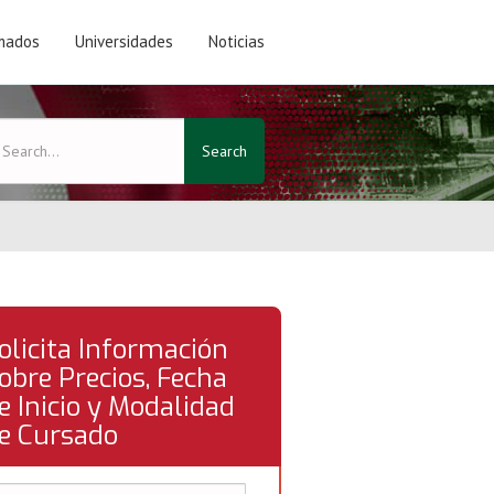
mados
Universidades
Noticias
Search
olicita Información
obre Precios, Fecha
e Inicio y Modalidad
e Cursado