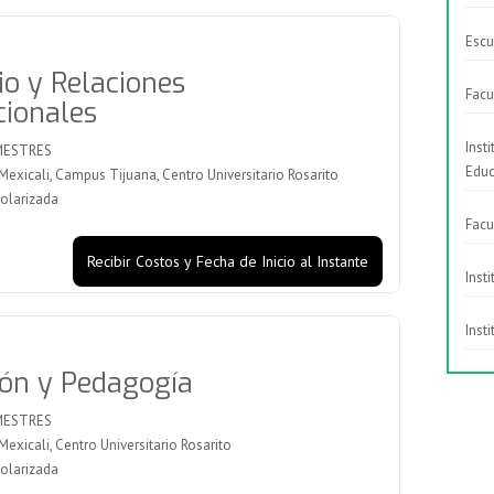
Escu
o y Relaciones
Facu
cionales
Inst
MESTRES
Educ
xicali, Campus Tijuana, Centro Universitario Rosarito
olarizada
Facu
Recibir Costos y Fecha de Inicio al Instante
Inst
Inst
ón y Pedagogía
MESTRES
xicali, Centro Universitario Rosarito
olarizada