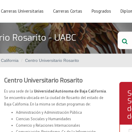
Carreras Universitarias
Carreras Cortas
Posgrados
Diplo
rio Rosarito - UABC
California
Centro Universitario Rosarito
Centro Universitario Rosarito
Es una sede de la
Universidad Autónoma de Baja California
.
S
Se encuentra ubicada en la ciudad de Rosarito del estado de
S
Baja California. En la misma se dictan programas de:
d
Administración y Administración Pública
d
Ciencias Sociales y Humanidades
Comercio y Relaciones Internacionales
Comunicación, Periodismo, Cs de la Información