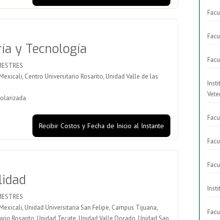
Facu
Facu
ría y Tecnología
Facu
MESTRES
icali, Centro Universitario Rosarito, Unidad Valle de las
Inst
Vete
olarizada
Facu
Recibir Costos y Fecha de Inicio al Instante
Facu
Facu
lidad
Inst
MESTRES
xicali, Unidad Universitaria San Felipe, Campus Tijuana,
Facu
ario Rosarito, Unidad Tecate, Unidad Valle Dorado, Unidad San