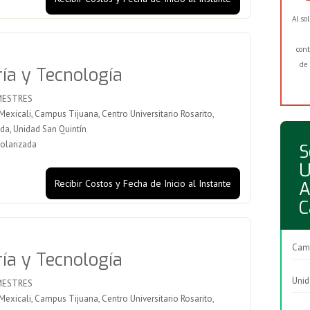
Al so
cont
de 
ría y Tecnología
MESTRES
xicali, Campus Tijuana, Centro Universitario Rosarito,
a, Unidad San Quintín
olarizada
S
U
Recibir Costos y Fecha de Inicio al Instante
A
C
Camp
ría y Tecnología
Unid
MESTRES
xicali, Campus Tijuana, Centro Universitario Rosarito,