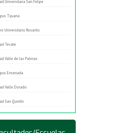
ad Universitaria San Felipe
pus Tijuana
ro Universitario Rosarito
ad Tecate
ad Valle de las Palmas
pus Ensenada
ad Valle Dorado
ad San Quintín
acultades/Escuelas