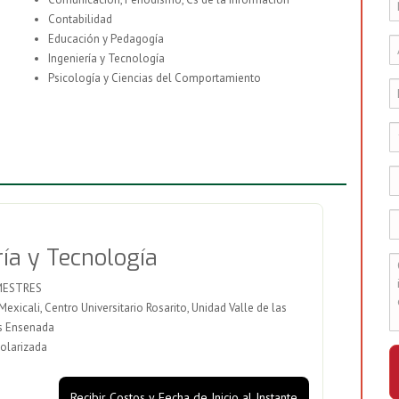
Contabilidad
Educación y Pedagogía
Ingeniería y Tecnología
Psicología y Ciencias del Comportamiento
ría y Tecnología
MESTRES
icali, Centro Universitario Rosarito, Unidad Valle de las
s Ensenada
olarizada
Recibir Costos y Fecha de Inicio al Instante