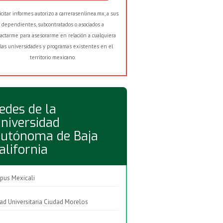
licitar informes autorizo a carrerasenlinea.mx, a sus
dependientes, subcontratados o asociados a
actarme para asesorarme en relación a cualquiera
las universidades y programas existentes en el
territorio mexicano.
edes de la
niversidad
utónoma de Baja
alifornia
us Mexicali
ad Universitaria Ciudad Morelos