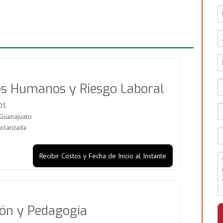
s Humanos y Riesgo Laboral
OS
uanajuato
olarizada
Recibir Costos y Fecha de Inicio al Instante
ón y Pedagogía