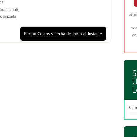
OS
uanajuato
Al so
olarizada
cont
Recibir Costos y Fecha de Inicio al Instante
de 
S
U
L
Cam