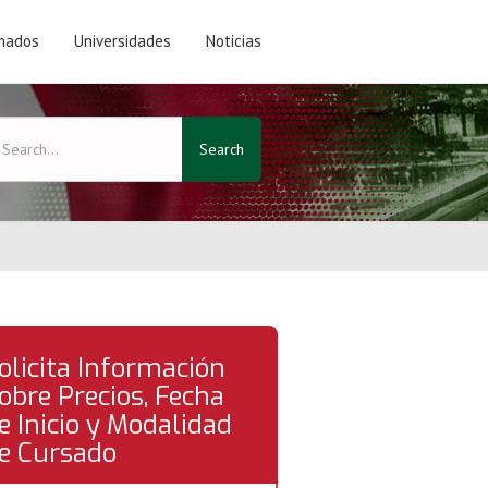
mados
Universidades
Noticias
Search
olicita Información
obre Precios, Fecha
e Inicio y Modalidad
e Cursado