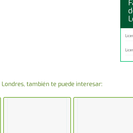
F
d
L
Lice
Lice
Londres, también te puede interesar: