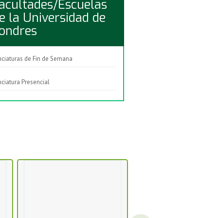
acultades/Escuelas
e la Universidad de
ondres
nciaturas de Fin de Semana
nciatura Presencial