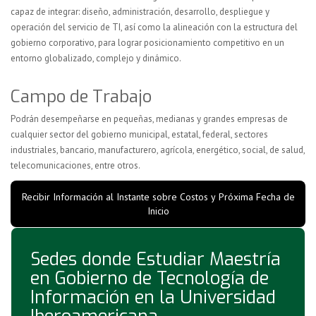
capaz de integrar: diseño, administración, desarrollo, despliegue y
operación del servicio de TI, así como la alineación con la estructura del
gobierno corporativo, para lograr posicionamiento competitivo en un
entorno globalizado, complejo y dinámico.
Campo de Trabajo
Podrán desempeñarse en pequeñas, medianas y grandes empresas de
cualquier sector del gobierno municipal, estatal, federal, sectores
industriales, bancario, manufacturero, agrícola, energético, social, de salud,
telecomunicaciones, entre otros.
Recibir Información al Instante sobre Costos y Próxima Fecha de
Inicio
Sedes donde Estudiar Maestría
en Gobierno de Tecnología de
Información en la Universidad