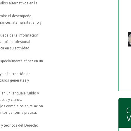
dios alternativos en la
rmite el desempeño
francés, alemán, italiano y
queda de la información
zación profesional.
ica en su actividad
specialmente eficaz en un
ye a la creación de
 casos generales y
 en un lenguaje fluido y
isos y claros.
ajos complejos en relación
C
entos de forma precisa.
V
 y teóricos del Derecho