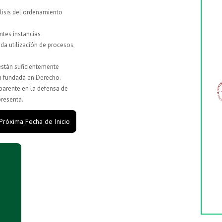
álisis del ordenamiento
ntes instancias
ida utilización de procesos,
están suficientemente
ón fundada en Derecho.
sparente en la defensa de
presenta.
 Próxima Fecha de Inicio