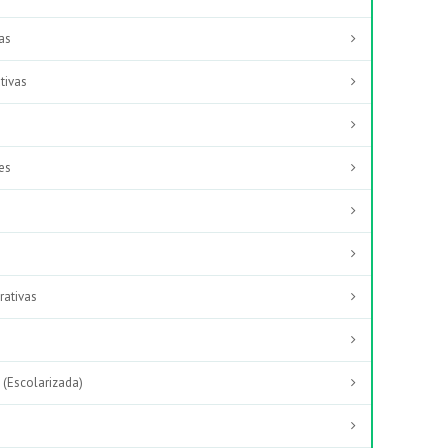
ías
tivas
es
rativas
 (Escolarizada)