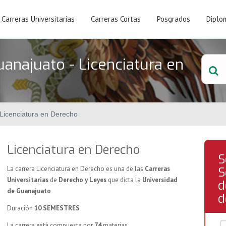
Carreras Universitarias
Carreras Cortas
Posgrados
Diplo
anajuato - Licenciatura en
Licenciatura en Derecho
Licenciatura en Derecho
S
La carrera Licenciatura en Derecho es una de las
Carreras
S
Universitarias
de
Derecho y Leyes
que dicta la
Universidad
d
de Guanajuato
d
Duración
10 SEMESTRES
La carrera está compuesta por
74
materias.