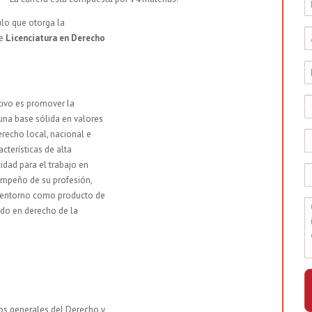
tulo que otorga la
de
Licenciatura en Derecho
tivo es promover la
una base sólida en valores
erecho local, nacional e
acterísticas de alta
idad para el trabajo en
empeño de su profesión,
l entorno como producto de
iado en derecho de la
pios generales del Derecho y