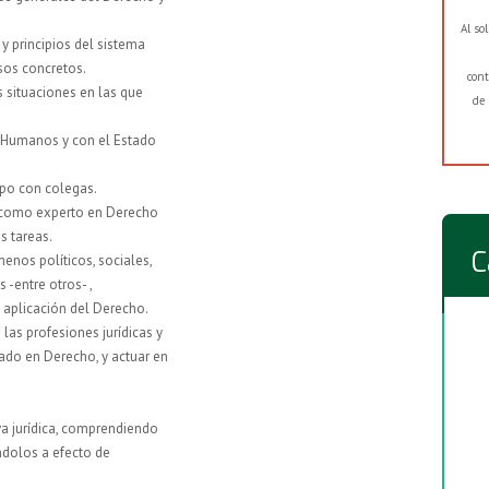
Al so
 y principios del sistema
asos concretos.
cont
s situaciones en las que
de 
 Humanos y con el Estado
ipo con colegas.
s como experto en Derecho
s tareas.
C
os políticos, sociales,
-entre otros- ,
 aplicación del Derecho.
las profesiones jurídicas y
uado en Derecho, y actuar en
a jurídica, comprendiendo
ándolos a efecto de