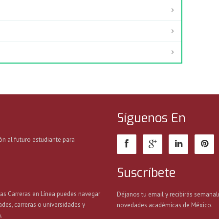
Síguenos En
ón al futuro estudiante para
Suscríbete
ras Carreras en Línea puedes navegar
Déjanos tu email y recibirás semanal
ades, carreras o universidades y
novedades académicas de México.
.