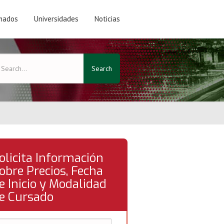
mados
Universidades
Noticias
Search
olicita Información
obre Precios, Fecha
e Inicio y Modalidad
e Cursado