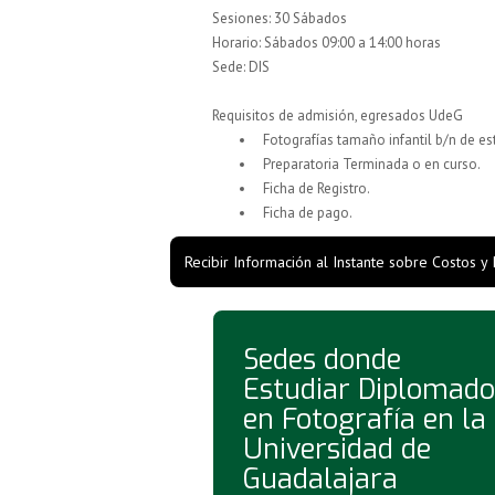
Sesiones: 30 Sábados
Horario: Sábados 09:00 a 14:00 horas
Sede: DIS
Requisitos de admisión, egresados UdeG
Fotografías tamaño infantil b/n de es
Preparatoria Terminada o en curso.
Ficha de Registro.
Ficha de pago.
Recibir Información al Instante sobre Costos y
Sedes donde
Estudiar Diplomado
en Fotografía en la
Universidad de
Guadalajara