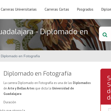
Carreras Universitarias
Carreras Cortas
Posgrados
Diplo
uadalajara - Diplomado en
Diplomado en Fotografía
Diplomado en Fotografía
S
La carrera Diplomado en Fotografía es una de las
Diplomados
S
de
Arte y Bellas Artes
que dicta la
Universidad de
d
Guadalajara
d
Duración
ítulo que otorga la