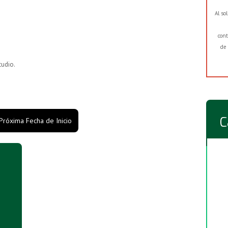
Al so
cont
de 
tudio.
C
 Próxima Fecha de Inicio