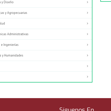
ra y Diseño
icas y Agropecuarias
alud
micas Administrativas
 e Ingenierías
les y Humanidades
Síguenos En