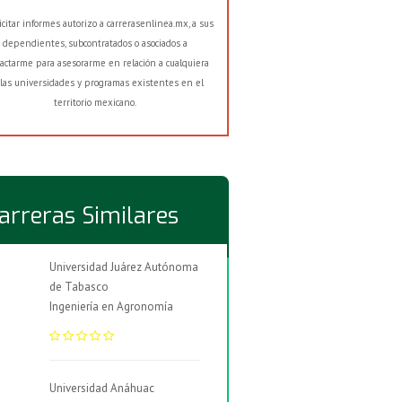
licitar informes autorizo a carrerasenlinea.mx, a sus
dependientes, subcontratados o asociados a
actarme para asesorarme en relación a cualquiera
las universidades y programas existentes en el
territorio mexicano.
arreras Similares
Universidad Juárez Autónoma
de Tabasco
Ingeniería en Agronomía
Universidad Anáhuac