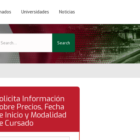
mados
Universidades
Noticias
Search
olicita Información
obre Precios, Fecha
e Inicio y Modalidad
e Cursado