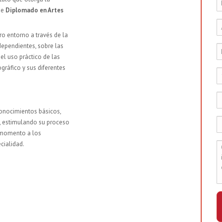
de
Diplomado en Artes
o entorno a través de la
dependientes, sobre las
el uso práctico de las
gráfico y sus diferentes
conocimientos básicos,
, estimulando su proceso
 momento a los
cialidad.