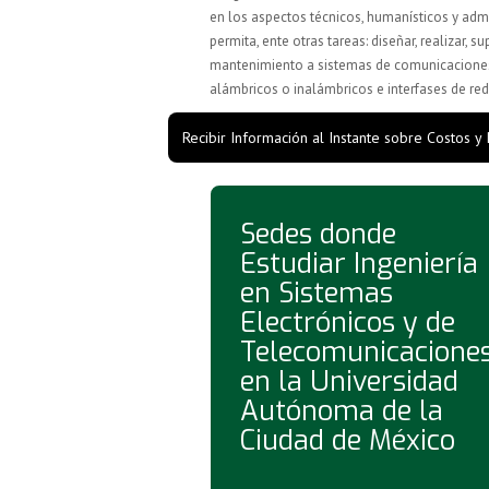
en los aspectos técnicos, humanísticos y admin
permita, ente otras tareas: diseñar, realizar, su
mantenimiento a sistemas de comunicaciones 
alámbricos o inalámbricos e interfases de r
Recibir Información al Instante sobre Costos y
Sedes donde
Estudiar Ingeniería
en Sistemas
Electrónicos y de
Telecomunicacione
en la Universidad
Autónoma de la
Ciudad de México