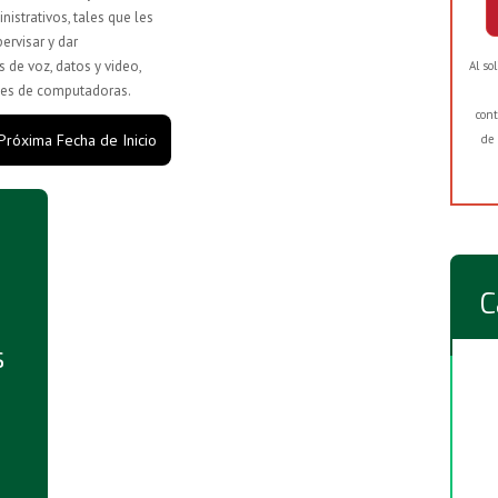
istrativos, tales que les
pervisar y dar
de voz, datos y video,
Al so
edes de computadoras.
cont
 Próxima Fecha de Inicio
de 
C
s