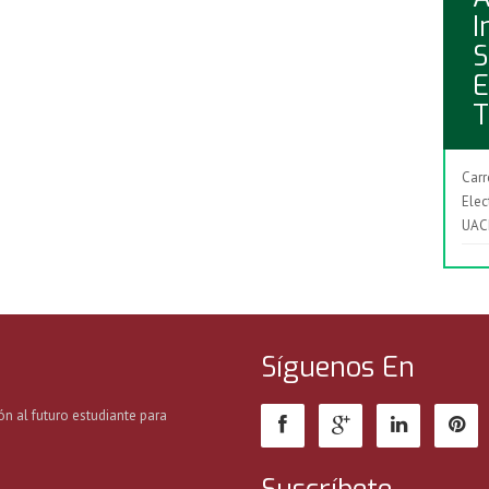
I
S
E
T
Carr
Elec
UA
Síguenos En
ón al futuro estudiante para