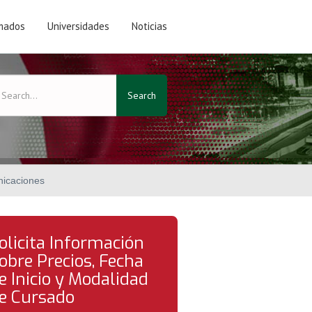
mados
Universidades
Noticias
Search
nicaciones
olicita Información
obre Precios, Fecha
e Inicio y Modalidad
e Cursado