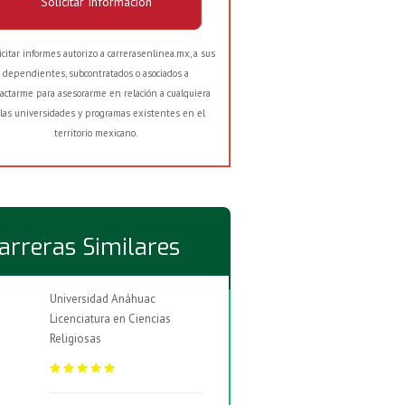
Solicitar Información
licitar informes autorizo a carrerasenlinea.mx, a sus
dependientes, subcontratados o asociados a
actarme para asesorarme en relación a cualquiera
las universidades y programas existentes en el
territorio mexicano.
arreras Similares
Universidad Anáhuac
Licenciatura en Ciencias
Religiosas