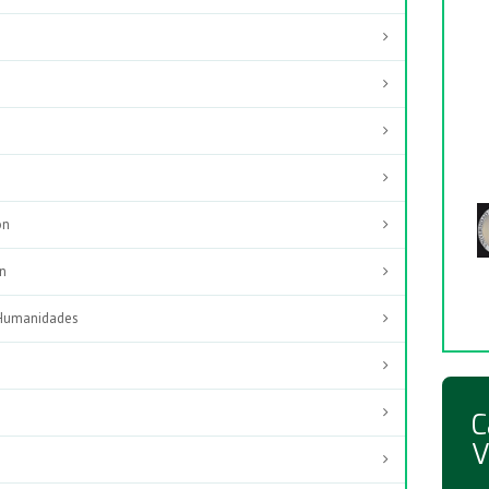
ón
ón
y Humanidades
s
C
V