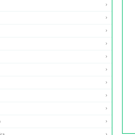
a
ica