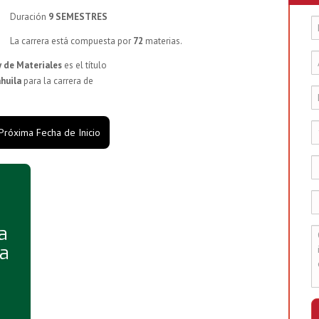
Duración
9 SEMESTRES
La carrera está compuesta por
72
materias.
y de Materiales
es el título
huila
para la carrera de
 Próxima Fecha de Inicio
a
la