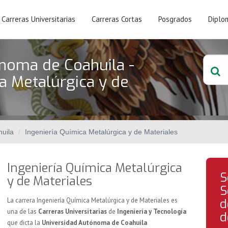
Carreras Universitarias
Carreras Cortas
Posgrados
Diplo
noma de Coahuila -
a Metalúrgica y de
uila
Ingeniería Química Metalúrgica y de Materiales
Ingeniería Química Metalúrgica
S
y de Materiales
S
La carrera Ingeniería Química Metalúrgica y de Materiales es
d
una de las
Carreras Universitarias
de
Ingeniería y Tecnología
d
que dicta la
Universidad Autónoma de Coahuila