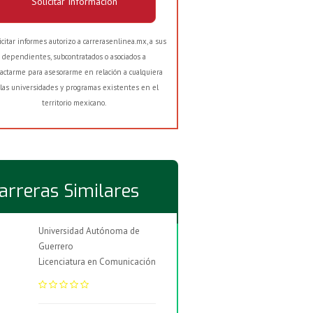
Solicitar Información
licitar informes autorizo a carrerasenlinea.mx, a sus
dependientes, subcontratados o asociados a
actarme para asesorarme en relación a cualquiera
las universidades y programas existentes en el
territorio mexicano.
arreras Similares
Universidad Autónoma de
Guerrero
Licenciatura en Comunicación