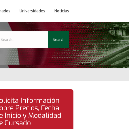
mados
Universidades
Noticias
Search
olicita Información
obre Precios, Fecha
e Inicio y Modalidad
e Cursado