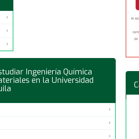
Al so
cont
de 
tudiar Ingeniería Química
teriales en la Universidad
C
ila