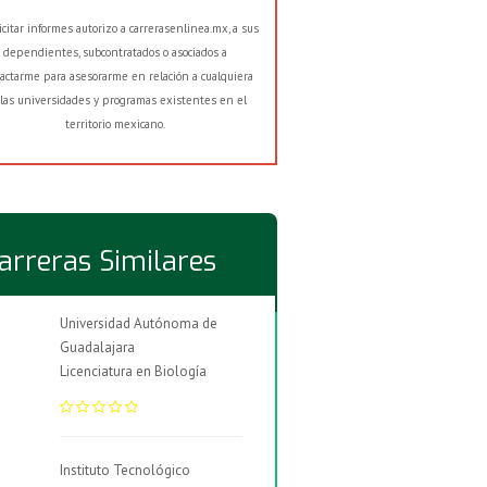
licitar informes autorizo a carrerasenlinea.mx, a sus
dependientes, subcontratados o asociados a
actarme para asesorarme en relación a cualquiera
las universidades y programas existentes en el
territorio mexicano.
arreras Similares
Universidad Autónoma de
Guadalajara
Licenciatura en Biología
Instituto Tecnológico