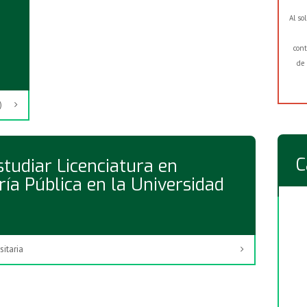
Al so
cont
de 
)
C
tudiar Licenciatura en
ía Pública en la Universidad
itaria