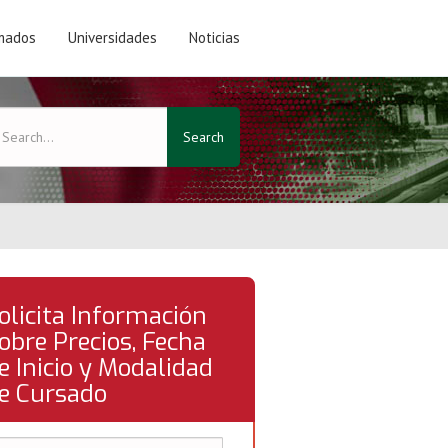
mados
Universidades
Noticias
Search
olicita Información
obre Precios, Fecha
e Inicio y Modalidad
e Cursado