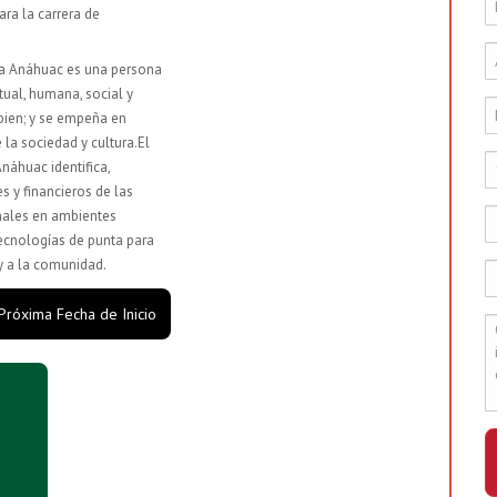
ara la carrera de
ica Anáhuac es una persona
tual, humana, social y
 bien; y se empeña en
 la sociedad y cultura.
El
náhuac identifica,
s y financieros de las
onales en ambientes
tecnologías de punta para
y a la comunidad.
 Próxima Fecha de Inicio