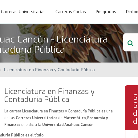
Carreras Universitarias
Carreras Cortas
Posgrados
Diplo
uac Cancún - Licenciatura
taduría Pública
Licenciatura en Finanzas y Contaduría Pública
Licenciatura en Finanzas y
S
Contaduría Pública
S
La carrera Licenciatura en Finanzas y Contaduría Pública es una
d
de las
Carreras Universitarias
de
Matemática, Economía y
d
Finanzas
que dicta la
Universidad Anáhuac Cancún
aduría Pública
es el título